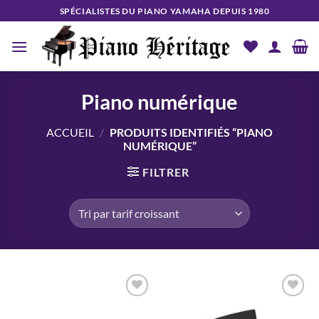
Passer
SPÉCIALISTES DU PIANO YAMAHA DEPUIS 1980
au
contenu
Piano numérique
ACCUEIL
/
PRODUITS IDENTIFIÉS “PIANO
NUMÉRIQUE”
FILTRER
Add to
Add to
wishlist
wishlist