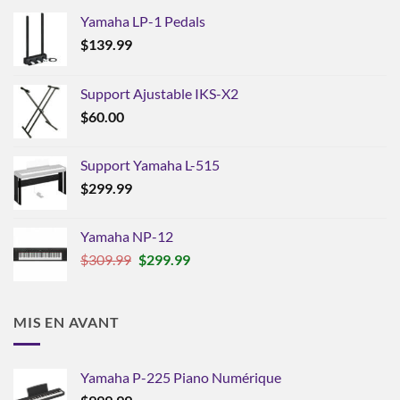
Yamaha LP-1 Pedals
$
139.99
Support Ajustable IKS-X2
$
60.00
Support Yamaha L-515
$
299.99
Yamaha NP-12
Le
Le
$
309.99
$
299.99
prix
prix
initial
actuel
était :
est :
MIS EN AVANT
$309.99.
$299.99.
Yamaha P-225 Piano Numérique