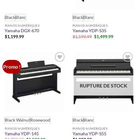
Black
Blanc
Black
Blanc
PIANOS NUMÉRIQUES
PIANOS NUMÉRIQUES
Yamaha DGX-670
Yamaha YDP-S35
Le
Le
$
1,199.99
$
1,599.99
$
1,499.99
prix
prix
initial
actuel
était :
est :
$1,599.99.
$1,499.99.
Promo !
Add to
Add to
wishlist
wishlist
RUPTURE DE STOCK
Black Walnut
Rosewood
Black
Blanc
PIANOS NUMÉRIQUES
PIANOS NUMÉRIQUES
Yamaha YDP-145
Yamaha YDP-S55