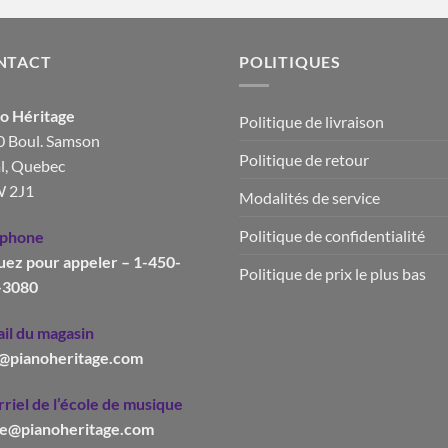
NTACT
POLITIQUES
o Héritage
Politique de livraison
 Boul. Samson
Politique de retour
l, Quebec
 2J1
Modalités de service
Politique de confidentialité
éphone
uez pour appeler – 1-450-
Politique de prix le plus bas
-3080
il du magasin
o@pianoheritage.com
riel de l’école de musique
le@pianoheritage.com