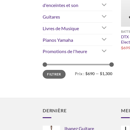
d'enceintes et son
Guitares
Livres de Musique
BATT
DTX 
Pianos Yamaha
Elec
$
699
Promotions de l'heure
Prix
Prix
Prix :
$690
—
$1,300
FILTRER
min
max
DERNIÈRE
MEI
Ibanez Guitare