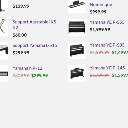
Numérique
$
139.99
$
999.99
Support Ajustable IKS-
Yamaha YDP-S55
X2
$
1,999.99
$
60.00
Yamaha YDP-S35
Support Yamaha L-515
Le
$
1,599.99
$
1,499.
$
299.99
prix
initial
Yamaha YDP-145
Yamaha NP-12
était :
Le
Le
Le
$
1,799.99
$
1,599.
$
309.99
$
299.99
$1,599.9
prix
prix
prix
initial
initial
actuel
était :
était :
est :
$1,799.9
$309.99.
$299.99.