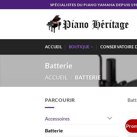
Passer
SPÉCIALISTES DU PIANO YAMAHA DEPUIS 19
au
contenu
ACCUEIL
BOUTIQUE
CONSERVATOIRE 
Batterie
ACCUEIL
/
BATTERIE
PARCOURIR
Batt
Accessoires
Prom
Batterie