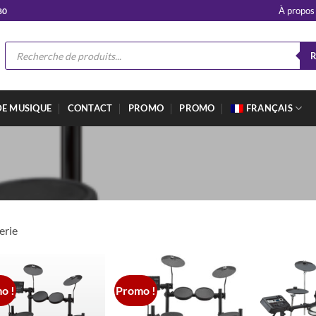
À propos
80
Recherche
de
produits
DE MUSIQUE
CONTACT
PROMO
PROMO
FRANÇAIS
erie
o !
Promo !
Add to
Add to
wishlist
wishlist