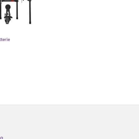
terie
no