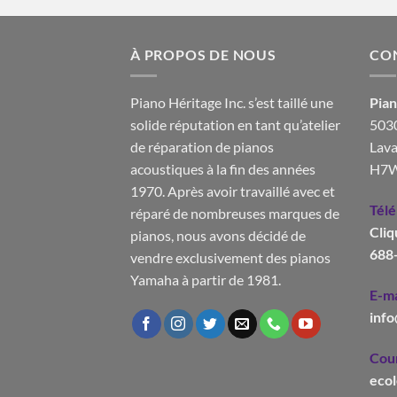
À PROPOS DE NOUS
CO
Piano Héritage Inc. s’est taillé une
Pian
solide réputation en tant qu’atelier
5030
de réparation de pianos
Lava
acoustiques à la fin des années
H7W
1970. Après avoir travaillé avec et
Tél
réparé de nombreuses marques de
Cliq
pianos, nous avons décidé de
688
vendre exclusivement des pianos
Yamaha à partir de 1981.
E-ma
inf
Cour
eco