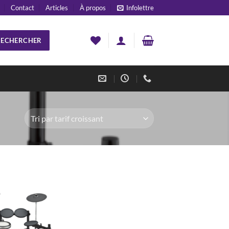
Contact
Articles
À propos
Infolettre
RECHERCHER
Add to
wishlist