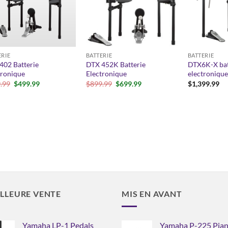
ERIE
BATTERIE
BATTERIE
402 Batterie
DTX 452K Batterie
DTX6K-X bat
tronique
Electronique
electronique
Le
Le
Le
Le
.99
$
499.99
$
899.99
$
699.99
$
1,399.99
prix
prix
prix
prix
initial
actuel
initial
actuel
était :
est :
était :
est :
$699.99.
$499.99.
$899.99.
$699.99.
LLEURE VENTE
MIS EN AVANT
Yamaha LP-1 Pedals
Yamaha P-225 Pia