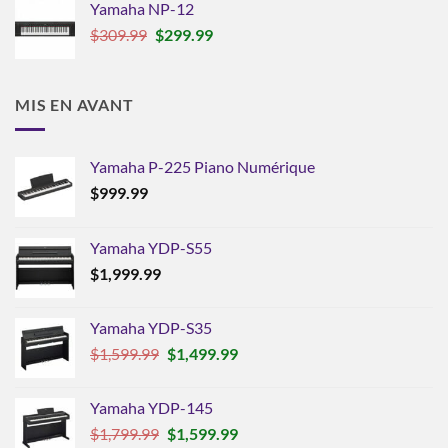
Yamaha NP-12
Le
Le
$
309.99
$
299.99
prix
prix
initial
actuel
était :
est :
MIS EN AVANT
$309.99.
$299.99.
Yamaha P-225 Piano Numérique
$
999.99
Yamaha YDP-S55
$
1,999.99
Yamaha YDP-S35
Le
Le
$
1,599.99
$
1,499.99
prix
prix
initial
actuel
Yamaha YDP-145
était :
est :
Le
Le
$
1,799.99
$
1,599.99
$1,599.99.
$1,499.99.