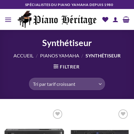
Passer
SPÉCIALISTES DU PIANO YAMAHA DEPUIS 1980
au
contenu
Synthétiseur
ACCUEIL
/
PIANOS YAMAHA
/
SYNTHÉTISEUR
FILTRER
Add to
Add to
wishlist
wishlist