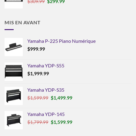
Le
Le
$
309.99
$
299.99
prix
prix
initial
actuel
était :
est :
MIS EN AVANT
$309.99.
$299.99.
Yamaha P-225 Piano Numérique
$
999.99
Yamaha YDP-S55
$
1,999.99
Yamaha YDP-S35
Le
Le
$
1,599.99
$
1,499.99
prix
prix
initial
actuel
Yamaha YDP-145
était :
est :
Le
Le
$
1,799.99
$
1,599.99
$1,599.99.
$1,499.99.
prix
prix
initial
actuel