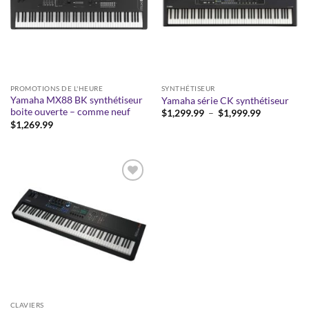
PROMOTIONS DE L'HEURE
SYNTHÉTISEUR
Yamaha MX88 BK synthétiseur
Yamaha série CK synthétiseur
boite ouverte – comme neuf
Plage
$
1,299.99
–
$
1,999.99
de
$
1,269.99
prix :
$1,299.99
à
$1,999.99
Add to
wishlist
CLAVIERS