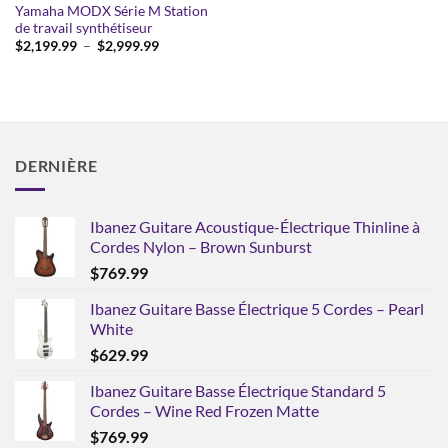
Yamaha MODX Série M Station
de travail synthétiseur
Plage
$
2,199.99
–
$
2,999.99
de
prix :
$2,199.99
à
$2,999.99
DERNIÈRE
Ibanez Guitare Acoustique-Électrique Thinline à
Cordes Nylon – Brown Sunburst
$
769.99
Ibanez Guitare Basse Électrique 5 Cordes – Pearl
White
$
629.99
Ibanez Guitare Basse Électrique Standard 5
Cordes – Wine Red Frozen Matte
$
769.99