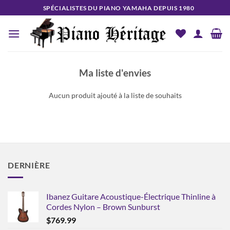
Passer
SPÉCIALISTES DU PIANO YAMAHA DEPUIS 1980
au
contenu
Ma liste d'envies
Aucun produit ajouté à la liste de souhaits
DERNIÈRE
Ibanez Guitare Acoustique-Électrique Thinline à
Cordes Nylon – Brown Sunburst
$
769.99