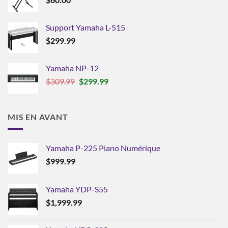
Support Yamaha L-515
$
299.99
Yamaha NP-12
Le
Le
$
309.99
$
299.99
prix
prix
initial
actuel
était :
est :
MIS EN AVANT
$309.99.
$299.99.
Yamaha P-225 Piano Numérique
$
999.99
Yamaha YDP-S55
$
1,999.99