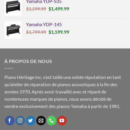
Yamaha YDP-S35
Le
Le
$
1,599.99
$
1,499.99
prix
prix
initial
actuel
Yamaha YDP-145
était :
est :
Le
Le
$
1,799.99
$
1,599.99
$1,599.99.
$1,499.99.
prix
prix
initial
actuel
était :
est :
$1,799.99.
$1,599.99.
À PROPOS DE NOUS
Piano Héritage Inc. s’est taillé une solide réputation en tant
qu’atelier de réparation de pianos acoustiques à la fin des
années 1970. Après avoir travaillé avec et réparé de
nombreuses marques de pianos, nous avons décidé de
vendre exclusivement des pianos Yamaha à partir de 1981.