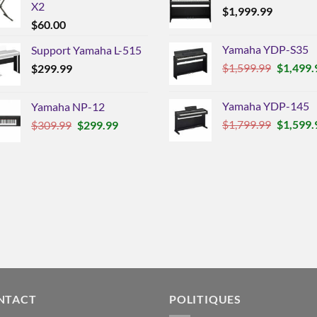
X2
$
1,999.99
$
60.00
Yamaha YDP-S35
Support Yamaha L-515
Le
$
1,599.99
$
1,499.
$
299.99
prix
initial
Yamaha YDP-145
Yamaha NP-12
était :
Le
Le
Le
$
1,799.99
$
1,599.
$
309.99
$
299.99
$1,599.9
prix
prix
prix
initial
initial
actuel
était :
était :
est :
$1,799.9
$309.99.
$299.99.
NTACT
POLITIQUES