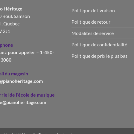
o Héritage
Politique de livraison
 Boul. Samson
Politique de retour
l, Quebec
 2J1
Modalités de service
Politique de confidentialité
éphone
uez pour appeler – 1-450-
Politique de prix le plus bas
-3080
il du magasin
o@pianoheritage.com
riel de l’école de musique
le@pianoheritage.com