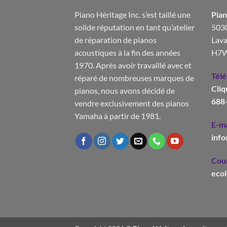
Piano Héritage Inc. s’est taillé une
Pian
solide réputation en tant qu’atelier
5030
de réparation de pianos
Lava
acoustiques à la fin des années
H7W
1970. Après avoir travaillé avec et
Tél
réparé de nombreuses marques de
Cliq
pianos, nous avons décidé de
688
vendre exclusivement des pianos
Yamaha à partir de 1981.
E-ma
inf
Cour
eco