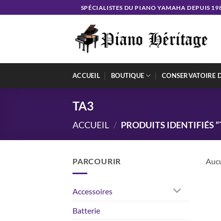
Passer
SPÉCIALISTES DU PIANO YAMAHA DEPUIS 19
au
contenu
ACCUEIL
BOUTIQUE
CONSERVATOIRE 
TA3
ACCUEIL
/
PRODUITS IDENTIFIÉS “
PARCOURIR
Aucu
Accessoires
Batterie