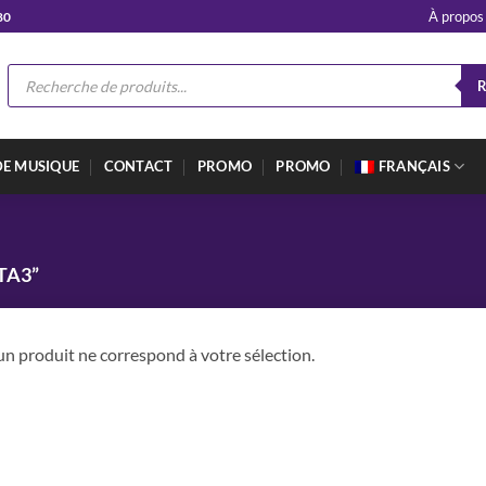
À propos
80
Recherche
de
produits
DE MUSIQUE
CONTACT
PROMO
PROMO
FRANÇAIS
TA3”
n produit ne correspond à votre sélection.