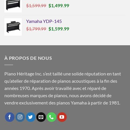
Le
Le
$
1,599.99
$
1,499.99
prix
prix
initial
actuel
Yamaha YDP-145
était :
est :
Le
Le
$
1,799.99
$
1,599.99
$1,599.99.
$1,499.99.
prix
prix
initial
actuel
était :
est :
$1,799.99.
$1,599.99.
À PROPOS DE NOUS
Piano Héritage Inc. s’est taillé une solide réputation en tant
qu’atelier de réparation de pianos acoustiques à la fin des
années 1970. Après avoir travaillé avec et réparé de
nombreuses marques de pianos, nous avons décidé de
vendre exclusivement des pianos Yamaha à partir de 1981.