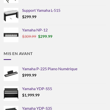
Support Yamaha L-515
$
299.99
Yamaha NP-12
Le
Le
$
309.99
$
299.99
prix
prix
initial
actuel
était :
est :
MIS EN AVANT
$309.99.
$299.99.
Yamaha P-225 Piano Numérique
$
999.99
Yamaha YDP-S55
$
1,999.99
Yamaha YDP-S35