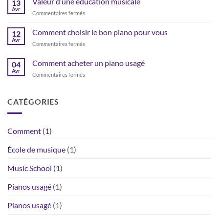
Valeur d’une éducation musicale
13
Avr
sur
Commentaires fermés
Valeur
d’une
Comment choisir le bon piano pour vous
12
éducation
Avr
sur
Commentaires fermés
musicale
Comment
choisir
Comment acheter un piano usagé
04
le
Avr
sur
Commentaires fermés
bon
Comment
piano
acheter
pour
un
CATÉGORIES
vous
piano
usagé
Comment
(1)
École de musique
(1)
Music School
(1)
Pianos usagé
(1)
Pianos usagé
(1)